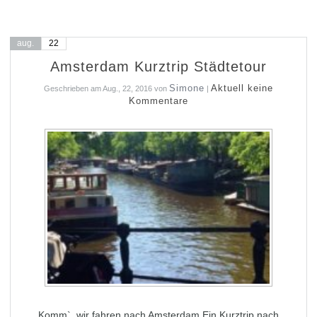
aug.
22
Amsterdam Kurztrip Städtetour
Simone
Aktuell keine
Geschrieben am
Aug., 22, 2016
von
|
Kommentare
Komm`, wir fahren nach Amsterdam Ein Kurztrip nach