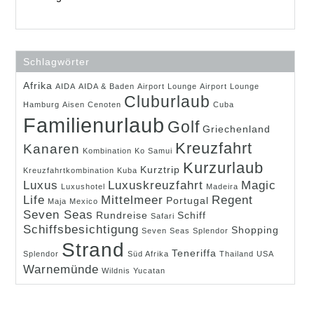
Schlagwörter
Afrika
AIDA
AIDA & Baden
Airport Lounge
Airport Lounge
Cluburlaub
Hamburg
Aisen
Cenoten
Cuba
Familienurlaub
Golf
Griechenland
Kreuzfahrt
Kanaren
Kombination
Ko Samui
Kurzurlaub
Kurztrip
Kreuzfahrtkombination
Kuba
Luxus
Luxuskreuzfahrt
Magic
Luxushotel
Madeira
Life
Mittelmeer
Regent
Portugal
Maja
Mexico
Seven Seas
Rundreise
Schiff
Safari
Schiffsbesichtigung
Shopping
Seven Seas Splendor
Strand
Teneriffa
Splendor
Süd Afrika
Thailand
USA
Warnemünde
Wildnis
Yucatan