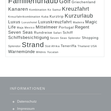
Familienurlaub
Golf
Griechenland
Kreuzfahrt
Kanaren
Kombination
Ko Samui
Kurzurlaub
Kurztrip
Kreuzfahrtkombination
Kuba
Luxus
Luxuskreuzfahrt
Magic
Luxushotel
Madeira
Life
Mittelmeer
Regent
Portugal
Maja
Mexico
Seven Seas
Rundreise
Schiff
Safari
Schiffsbesichtigung
Shopping
Seven Seas Splendor
Strand
Teneriffa
Splendor
Süd Afrika
Thailand
USA
Warnemünde
Wildnis
Yucatan
INFORMATIONEN
Datenschutz
Impressum