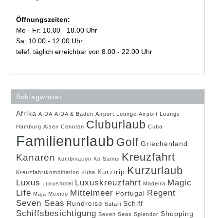
Öffnungszeiten:
Mo - Fr: 10.00 - 18.00 Uhr
Sa: 10.00 - 12.00 Uhr
telef. täglich erreichbar von 8.00 - 22.00 Uhr
Schlagwörter
Afrika
AIDA
AIDA & Baden
Airport Lounge
Airport Lounge
Cluburlaub
Hamburg
Aisen
Cenoten
Cuba
Familienurlaub
Golf
Griechenland
Kreuzfahrt
Kanaren
Kombination
Ko Samui
Kurzurlaub
Kurztrip
Kreuzfahrtkombination
Kuba
Luxus
Luxuskreuzfahrt
Magic
Luxushotel
Madeira
Life
Mittelmeer
Regent
Portugal
Maja
Mexico
Seven Seas
Rundreise
Schiff
Safari
Schiffsbesichtigung
Shopping
Seven Seas Splendor