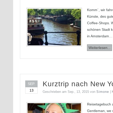
Komm`, wir fahr
Künste, des gut
Coffee-Shops. Wä
schönen Stadt 
in Amsterdam…
Weiterlesen...
Kurztrip nach New Y
SEP.
13
Geschrieben am
Sep., 13, 2015
von
Simone
|
Reisetagebuch a
Gentleman, we 