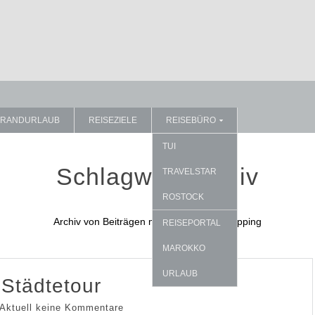
TRANDURLAUB
REISEZIELE
REISEBÜRO
TUI
Schlagwort Archiv
TRAVELSTAR
ROSTOCK
Archiv von Beiträgen mit Schlagwort: Shopping
REISEPORTAL
MAROKKO
URLAUB
Städtetour
Aktuell keine Kommentare