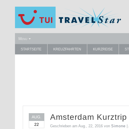
Menu
STARTSEITE
KREUZFAHRTEN
KURZREISE
S
Amsterdam Kurztrip 
AUG.
22
Geschrieben am
Aug., 22, 2016
von
Simone
|