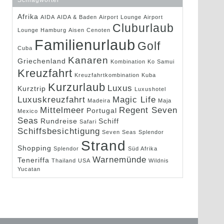
Schlagwörter
Afrika
AIDA
AIDA & Baden
Airport Lounge
Airport
Cluburlaub
Lounge Hamburg
Aisen
Cenoten
Familienurlaub
Golf
Cuba
Kanaren
Griechenland
Kombination
Ko Samui
Kreuzfahrt
Kreuzfahrtkombination
Kuba
Kurzurlaub
Luxus
Kurztrip
Luxushotel
Luxuskreuzfahrt
Magic Life
Madeira
Maja
Mittelmeer
Regent Seven
Portugal
Mexico
Seas
Rundreise
Schiff
Safari
Schiffsbesichtigung
Seven Seas Splendor
Strand
Shopping
Splendor
Süd Afrika
Warnemünde
Teneriffa
Thailand
USA
Wildnis
Yucatan